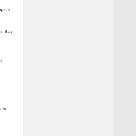
pical
n Italy
co
cane