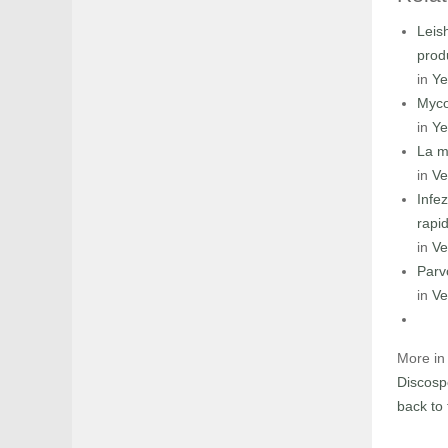
Leis
prod
in
Ye
Myco
in
Ye
La ma
in
Ve
Infez
rapi
in
Ve
Parv
in
Ve
More in 
Discospo
back to 