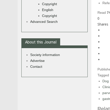
Refe
Copyright
English
Read
7
Copyright
0
Advanced Search
Shares
About this Journal
Society information
Advertise
Contact
Publish
Tagged
Dog
Clin
parv
gast
Relat