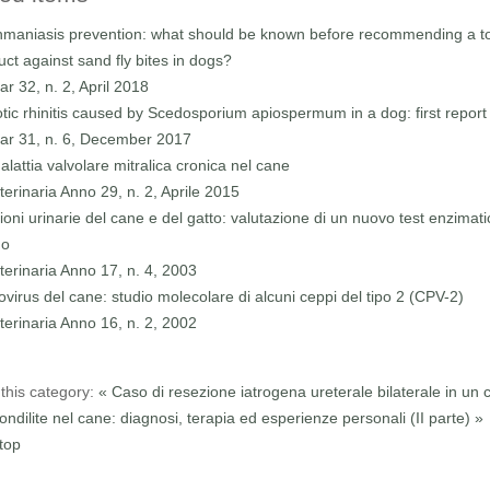
hmaniasis prevention: what should be known before recommending a to
uct against sand fly bites in dogs?
ar 32, n. 2, April 2018
tic rhinitis caused by Scedosporium apiospermum in a dog: first report i
ar 31, n. 6, December 2017
lattia valvolare mitralica cronica nel cane
terinaria Anno 29, n. 2, Aprile 2015
ioni urinarie del cane e del gatto: valutazione di un nuovo test enzimati
do
terinaria Anno 17, n. 4, 2003
ovirus del cane: studio molecolare di alcuni ceppi del tipo 2 (CPV-2)
terinaria Anno 16, n. 2, 2002
this category:
« Caso di resezione iatrogena ureterale bilaterale in un 
ndilite nel cane: diagnosi, terapia ed esperienze personali (II parte) »
top