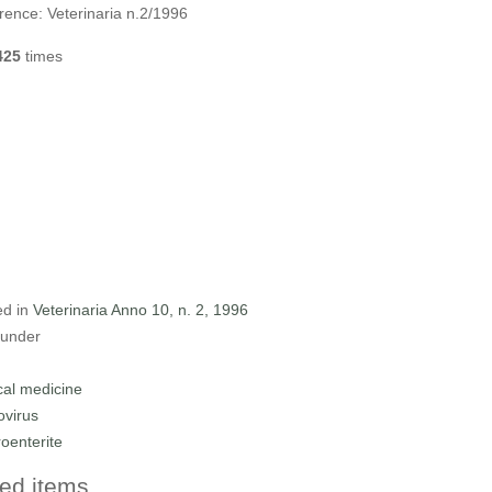
rence:
Veterinaria n.2/1996
425
times
ed in
Veterinaria Anno 10, n. 2, 1996
 under
ical medicine
ovirus
roenterite
ed items