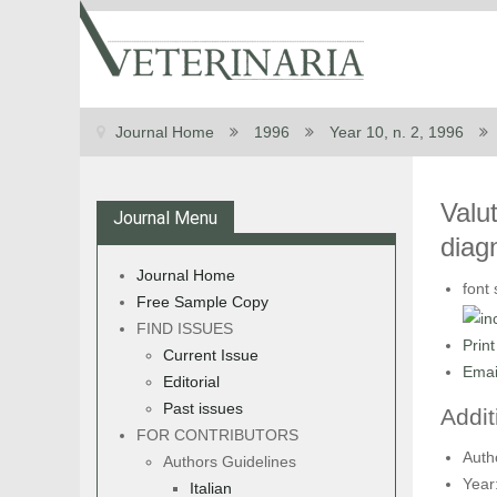
Journal Home
1996
Year 10, n. 2, 1996
Valu
Journal Menu
diagn
Journal Home
font 
Free Sample Copy
FIND ISSUES
Print
Current Issue
Emai
Editorial
Past issues
Addit
FOR CONTRIBUTORS
Auth
Authors Guidelines
Year
Italian