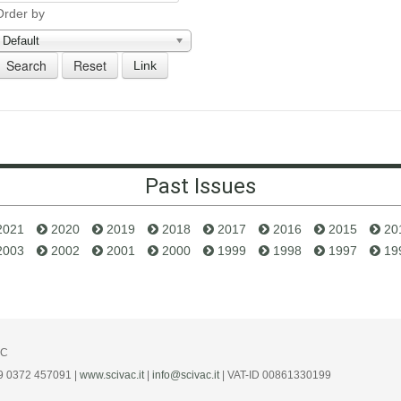
Order by
Default
Link
Past Issues
2021
2020
2019
2018
2017
2016
2015
20
2003
2002
2001
2000
1999
1998
1997
19
AC
39 0372 457091 |
www.scivac.it
|
info@scivac.it
| VAT-ID 00861330199