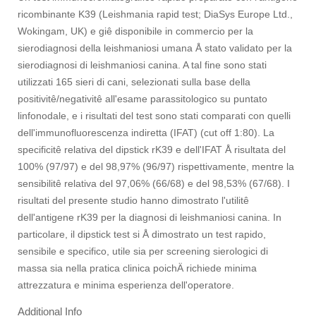
ricombinante K39 (Leishmania rapid test; DiaSys Europe Ltd.,
Wokingam, UK) e giê disponibile in commercio per la
sierodiagnosi della leishmaniosi umana Å stato validato per la
sierodiagnosi di leishmaniosi canina. A tal fine sono stati
utilizzati 165 sieri di cani, selezionati sulla base della
positivitê/negativitê all'esame parassitologico su puntato
linfonodale, e i risultati del test sono stati comparati con quelli
dell'immunofluorescenza indiretta (IFAT) (cut off 1:80). La
specificitê relativa del dipstick rK39 e dell'IFAT Å risultata del
100% (97/97) e del 98,97% (96/97) rispettivamente, mentre la
sensibilitê relativa del 97,06% (66/68) e del 98,53% (67/68). I
risultati del presente studio hanno dimostrato l'utilitê
dell'antigene rK39 per la diagnosi di leishmaniosi canina. In
particolare, il dipstick test si Å dimostrato un test rapido,
sensibile e specifico, utile sia per screening sierologici di
massa sia nella pratica clinica poichÄ richiede minima
attrezzatura e minima esperienza dell'operatore.
Additional Info