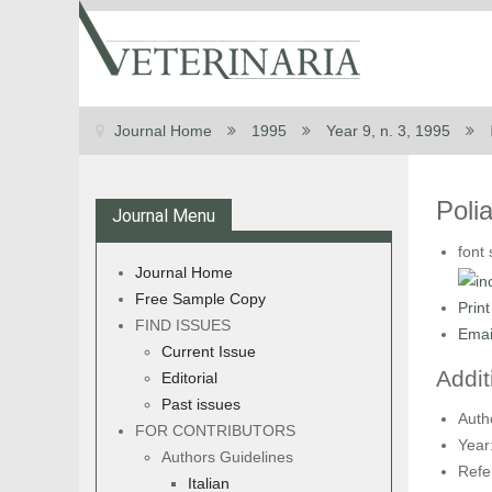
Journal Home
1995
Year 9, n. 3, 1995
Polia
Journal Menu
font 
Journal Home
Free Sample Copy
Print
FIND ISSUES
Emai
Current Issue
Addit
Editorial
Past issues
Auth
FOR CONTRIBUTORS
Year
Authors Guidelines
Refe
Italian