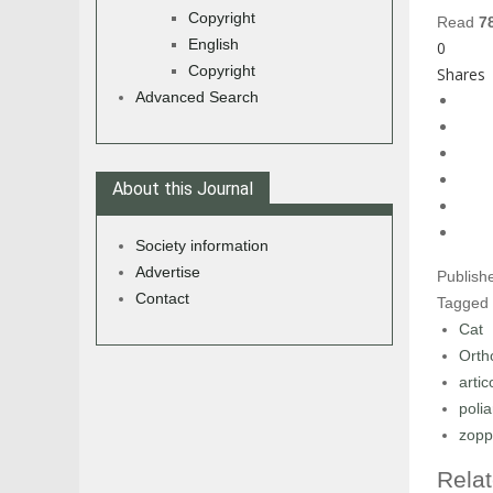
Copyright
Read
7
English
0
Copyright
Shares
Advanced Search
About this Journal
Society information
Advertise
Publish
Contact
Tagged
Cat
Orth
artic
polia
zopp
Relat