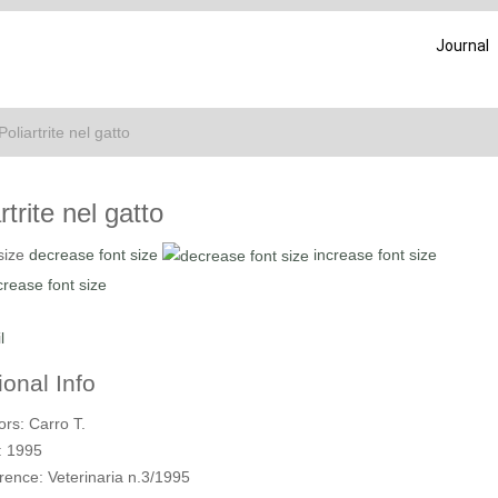
Journal
Poliartrite nel gatto
rtrite nel gatto
size
decrease font size
increase font size
l
ional Info
ors:
Carro T.
:
1995
rence:
Veterinaria n.3/1995