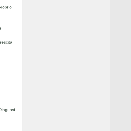
proprio
e
rescita
Diagnosi