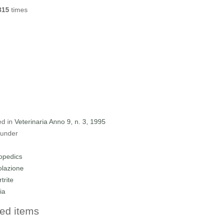
815
times
ed in
Veterinaria Anno 9, n. 3, 1995
 under
opedics
olazione
rtrite
ia
ed items