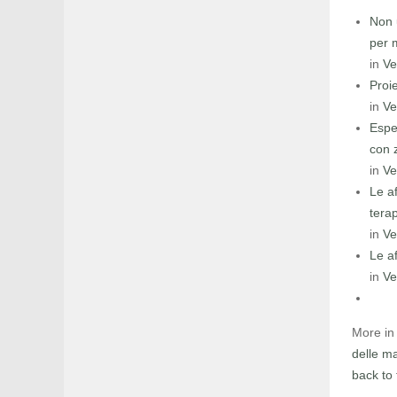
Non 
per m
in
Ve
Proi
in
Ve
Espe
con 
in
Ve
Le af
tera
in
Ve
Le af
in
Ve
More in 
delle ma
back to 