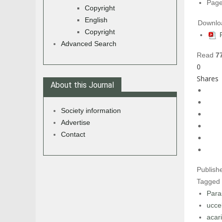
Page
Copyright
English
Downlo
Copyright
Advanced Search
Read
7
0
Shares
About this Journal
Society information
Advertise
Contact
Publish
Tagged
Para
uccel
acari