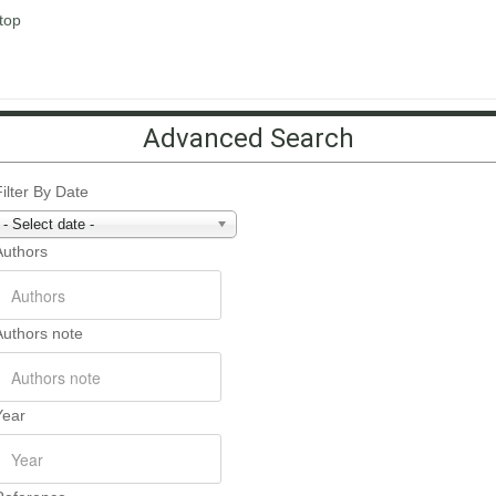
top
Advanced Search
Filter By Date
- Select date -
Authors
Authors note
Year