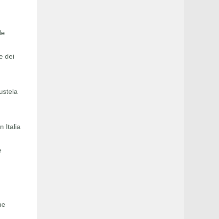
le
e dei
Mustela
 Italia
e
ne