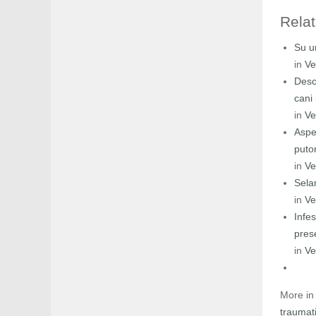
Relat
Su u
in
Ve
Desc
cani 
in
Ve
Aspet
putor
in
Ve
Sela
in
Ve
Infe
pres
in
Ve
More in 
traumat