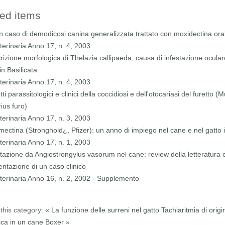
ed items
n caso di demodicosi canina generalizzata trattato con moxidectina ora
terinaria Anno 17, n. 4, 2003
rizione morfologica di Thelazia callipaeda, causa di infestazione ocular
in Basilicata
terinaria Anno 17, n. 4, 2003
ti parassitologici e clinici della coccidiosi e dell'otocariasi del furetto (
ius furo)
terinaria Anno 17, n. 3, 2003
mectina (Stronghold¿, Pfizer): un anno di impiego nel cane e nel gatto in
terinaria Anno 17, n. 1, 2003
stazione da Angiostrongylus vasorum nel cane: review della letteratura 
entazione di un caso clinico
terinaria Anno 16, n. 2, 2002 - Supplemento
this category:
« La funzione delle surreni nel gatto
Tachiaritmia di origi
ica in un cane Boxer »