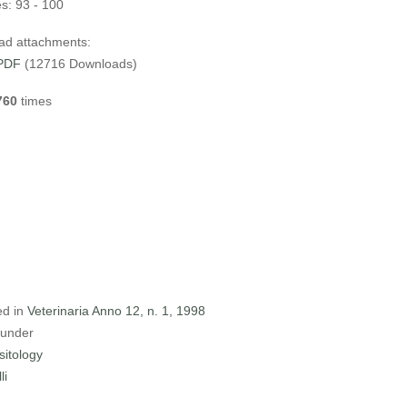
s:
93 - 100
ad attachments:
PDF
(12716 Downloads)
760
times
ed in
Veterinaria Anno 12, n. 1, 1998
 under
sitology
li