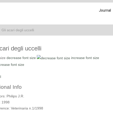
Journal
Gli acari degli uccelli
cari degli uccelli
size
decrease font size
increase font size
l
ional Info
ors:
Philips J.R.
:
1998
rence:
Veterinaria n.1/1998