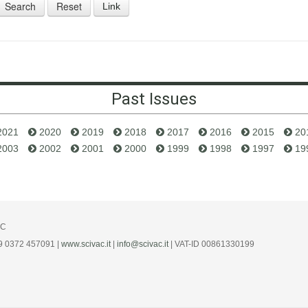
Link
Past Issues
2021
2020
2019
2018
2017
2016
2015
20
2003
2002
2001
2000
1999
1998
1997
19
AC
39 0372 457091 |
www.scivac.it
|
info@scivac.it
| VAT-ID 00861330199