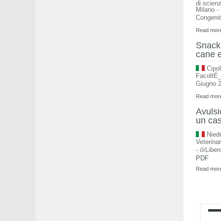
di scienz
Milano -
Congenit
Read more
Snacks
cane e
Cipol
FacoltÉ_
Giugno 
Read more
Avulsi
un cas
Nied
Veterina
- òìLiber
PDF
Read more