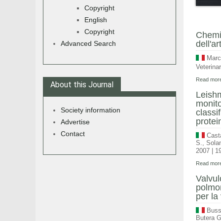
Copyright
English
Copyright
Chemio
dell'ar
Advanced Search
Marc
Veterina
Read more
About this Journal
Leishm
monito
Society information
classi
protei
Advertise
Contact
Casta
S., Solan
2007
|
19
Read more
Valvul
polmon
per la 
Buss
Butera G