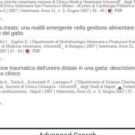
e cliniche veterinarie sezione di Clinica Medica Veterinaria UniversitÉ_ degli S
 3Clinica Veterinaria San Francesco Milano - 4Centro di Cardiologia Pediatrica
o A
|
2007
|
Veterinaria, Anno 21, n. 3, Giugno 2007
|
35 - 45
|
PDF
...
-treats: una realtê emergente nella gestione alimentare
 del gatto
lini I., Zaghini G.
|
Dipartimento di Morfofisiologia Veterinaria e Produzioni Ani
 di Medicina Veterinaria, UniversitÉ_ di Bologna
|
2007
|
Veterinaria, Anno 21,
2007
|
47 - 54
|
PDF
...
one traumatica dell'uretra distale in una gatta: descrizion
o clinico
du A., Testa A., Scimonetti P., Lamagna F.
|
*Dipartimento di Scienze Cliniche
rie, Sezione di Clinica Chirurgica - UniversitÉ_ degli Studi di Napoli _▄_Feder
o professionista - Napoli
|
2007
|
Veterinaria, Anno 21, n. 3, Giugno 2007
|
57 -
...