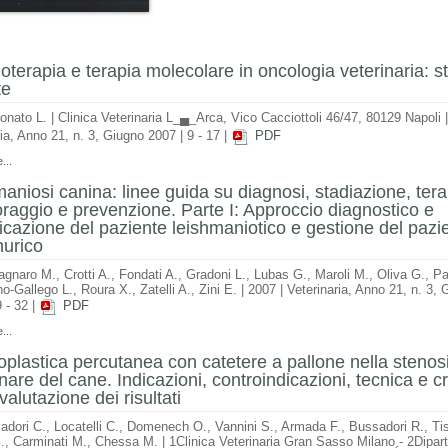
terapia e terapia molecolare in oncologia veterinaria: s
te
onato L.
|
Clinica Veterinaria L_▄_Arca, Vico Cacciottoli 46/47, 80129 Napoli
ria, Anno 21, n. 3, Giugno 2007
|
9 - 17
|
PDF
...
aniosi canina: linee guida su diagnosi, stadiazione, tera
raggio e prevenzione. Parte I: Approccio diagnostico e
ficazione del paziente leishmaniotico e gestione del pazi
nurico
gnaro M., Crotti A., Fondati A., Gradoni L., Lubas G., Maroli M., Oliva G., Palt
o-Gallego L., Roura X., Zatelli A., Zini E.
|
2007
|
Veterinaria, Anno 21, n. 3, 
 - 32
|
PDF
...
oplastica percutanea con catetere a pallone nella stenos
are del cane. Indicazioni, controindicazioni, tecnica e cri
valutazione dei risultati
adori C., Locatelli C., Domenech O., Vannini S., Armada F., Bussadori R., Tis
., Carminati M., Chessa M.
|
1Clinica Veterinaria Gran Sasso Milano - 2Dipar