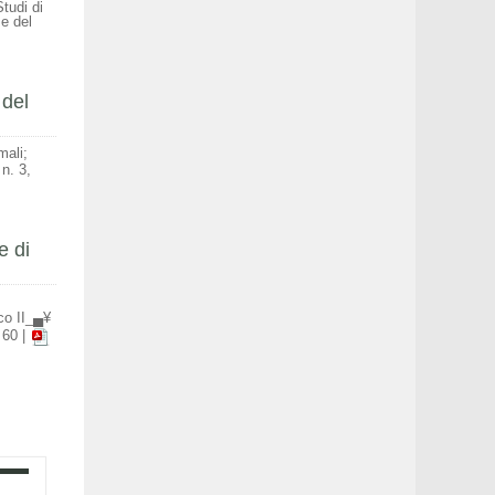
tudi di
 e del
 del
mali;
 n. 3,
e di
ico II_▄¥
 60
|