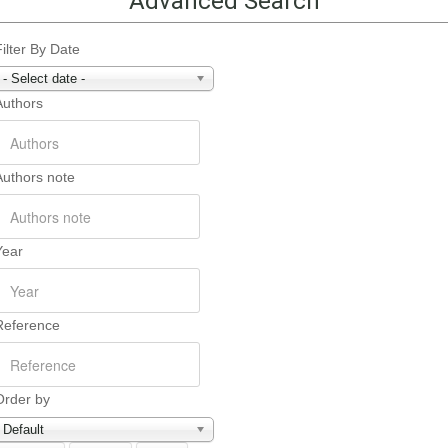
Advanced Search
Filter By Date
- Select date -
Authors
Authors note
Year
Reference
Order by
Default