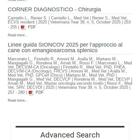
CORNER DIAGNOSTICO - Chirurgia
Carniello L., Renier S.
|
Carniello L., Med Vet | Renier S., Med Vet,
ECVS resident
|
2025
|
Veterinaria Year 39, n. 5, October 2025
|
253
- 255
|
PDF
Read more...
Linee guida SIONCOV 2025 per l’approccio al
cane con emangiosarcoma splenico
Marconato L., Finotello R., Annoni M., Aralla M., Martano M.,
Mangiagalli G., Rondena M., Amati M., Rossi F.
|
Marconato L., Med
Vet, DECVIM-CA (Oncology) | Finotello R., Med Vet, PhD, FHEA,
DECVIM-CA (Oncology), FRCVS | Annoni M., Med Vet | Aralla M.,
Med Vet, PhD, GPCert (Onco) | Martano M., Med Vet, PhD |
Mangiagalli G., Med Vet, DECVCP | Rondena M., Med Vet, DECVP |
Amati M., Med Vet, Master oncologia secondo livello | Rossi F., Med
Vet, SRV, DECVDI
|
2025
|
Veterinaria Year 39, n. 5, October 2025
|
257 - 280
|
PDF
Read more...
Advanced Search