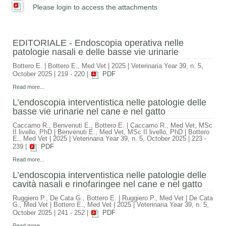
Please login to access the attachments
EDITORIALE - Endoscopia operativa nelle
patologie nasali e delle basse vie urinarie
Bottero E.
|
Bottero E., Med Vet
|
2025
|
Veterinaria Year 39, n. 5,
October 2025
|
219 - 220
|
PDF
Read more...
L’endoscopia interventistica nelle patologie delle
basse vie urinarie nel cane e nel gatto
Caccamo R., Benvenuti E., Bottero E.
|
Caccamo R., Med Vet, MSc
II livello, PhD | Benvenuti E., Med Vet, MSc II livello, PhD | Bottero
E., Med Vet
|
2025
|
Veterinaria Year 39, n. 5, October 2025
|
223 -
239
|
PDF
Read more...
L’endoscopia interventistica nelle patologie delle
cavità nasali e rinofaringee nel cane e nel gatto
Ruggiero P., De Cata G., Bottero E.
|
Ruggiero P., Med Vet | De Cata
G., Med Vet | Bottero E., Med Vet
|
2025
|
Veterinaria Year 39, n. 5,
October 2025
|
241 - 252
|
PDF
Read more...