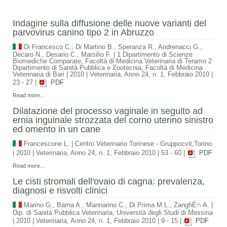
Indagine sulla diffusione delle nuove varianti del
parvovirus canino tipo 2 in Abruzzo
Di Francesco C., Di Martino B., Speranza R., Andrenacci G.,
Decaro N., Desario C., Marsilio F.
|
1 Dipartimento di Scienze
Biomediche Comparate, Facoltà di Medicina Veterinaria di Teramo 2
Dipartimento di Sanità Pubblica e Zootecnia, Facoltà di Medicina
Veterinaria di Bari
|
2010
|
Veterinaria, Anno 24, n. 1, Febbraio 2010
|
23 - 27
|
PDF
Read more...
Dilatazione del processo vaginale in seguito ad
ernia inguinale strozzata del corno uterino sinistro
ed omento in un cane
Francescone L.
|
Centro Veterinario Torinese - Gruppocvit,Torino
|
2010
|
Veterinaria, Anno 24, n. 1, Febbraio 2010
|
53 - 60
|
PDF
Read more...
Le cisti stromali dell'ovaio di cagna: prevalenza,
diagnosi e risvolti clinici
Marino G., Barna A., Mannarino C., Di Prima M.L., ZanghÉ∩ A.
|
Dip. di Sanità Pubblica Veterinaria, Università degli Studi di Messina
|
2010
|
Veterinaria, Anno 24, n. 1, Febbraio 2010
|
9 - 15
|
PDF