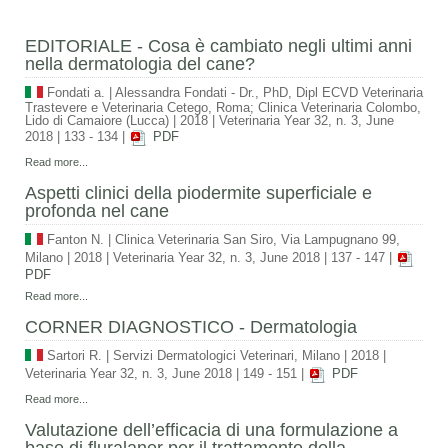
EDITORIALE - Cosa è cambiato negli ultimi anni
nella dermatologia del cane?
Fondati a.
|
Alessandra Fondati - Dr., PhD, Dipl ECVD Veterinaria
Trastevere e Veterinaria Cetego, Roma; Clinica Veterinaria Colombo,
Lido di Camaiore (Lucca)
|
2018
|
Veterinaria Year 32, n. 3, June
2018
|
133 - 134
|
PDF
Read more...
Aspetti clinici della piodermite superficiale e
profonda nel cane
Fanton N.
|
Clinica Veterinaria San Siro, Via Lampugnano 99,
Milano
|
2018
|
Veterinaria Year 32, n. 3, June 2018
|
137 - 147
|
PDF
Read more...
CORNER DIAGNOSTICO - Dermatologia
Sartori R.
|
Servizi Dermatologici Veterinari, Milano
|
2018
|
Veterinaria Year 32, n. 3, June 2018
|
149 - 151
|
PDF
Read more...
Valutazione dell’efficacia di una formulazione a
base di fluralaner per il trattamento della