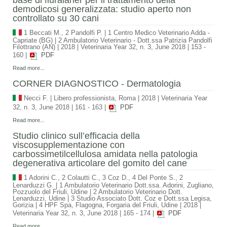
demodicosi generalizzata: studio aperto non
controllato su 30 cani
1 Beccati M., 2 Pandolfi P.
|
1 Centro Medico Veterinario Adda -
Capriate (BG) | 2 Ambulatorio Veterinario - Dott.ssa Patrizia Pandolfi
Filottrano (AN)
|
2018
|
Veterinaria Year 32, n. 3, June 2018
|
153 -
160
|
PDF
Read more...
CORNER DIAGNOSTICO - Dermatologia
Necci F.
|
Libero professionista, Roma
|
2018
|
Veterinaria Year
32, n. 3, June 2018
|
161 - 163
|
PDF
Read more...
Studio clinico sull’efficacia della
viscosupplementazione con
carbossimetilcellulosa amidata nella patologia
degenerativa articolare del gomito del cane
1 Adorini C., 2 Colautti C., 3 Coz D., 4 Del Ponte S., 2
Lenarduzzi G.
|
1 Ambulatorio Veterinario Dott.ssa. Adorini, Zugliano,
Pozzuolo del Friuli, Udine | 2 Ambulatorio Veterinario Dott.
Lenarduzzi, Udine | 3 Studio Associato Dott. Coz e Dott.ssa Legisa,
Gorizia | 4 HPF Spa, Flagogna, Forgaria del Friuli, Udine
|
2018
|
Veterinaria Year 32, n. 3, June 2018
|
165 - 174
|
PDF
Read more...