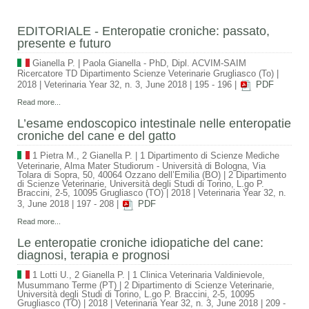
EDITORIALE - Enteropatie croniche: passato,
presente e futuro
Gianella P.
|
Paola Gianella - PhD, Dipl. ACVIM-SAIM
Ricercatore TD Dipartimento Scienze Veterinarie Grugliasco (To)
|
2018
|
Veterinaria Year 32, n. 3, June 2018
|
195 - 196
|
PDF
Read more...
L’esame endoscopico intestinale nelle enteropatie
croniche del cane e del gatto
1 Pietra M., 2 Gianella P.
|
1 Dipartimento di Scienze Mediche
Veterinarie, Alma Mater Studiorum - Università di Bologna, Via
Tolara di Sopra, 50, 40064 Ozzano dell’Emilia (BO) | 2 Dipartimento
di Scienze Veterinarie, Università degli Studi di Torino, L.go P.
Braccini, 2-5, 10095 Grugliasco (TO)
|
2018
|
Veterinaria Year 32, n.
3, June 2018
|
197 - 208
|
PDF
Read more...
Le enteropatie croniche idiopatiche del cane:
diagnosi, terapia e prognosi
1 Lotti U., 2 Gianella P.
|
1 Clinica Veterinaria Valdinievole,
Musummano Terme (PT) | 2 Dipartimento di Scienze Veterinarie,
Università degli Studi di Torino, L.go P. Braccini, 2-5, 10095
Grugliasco (TO)
|
2018
|
Veterinaria Year 32, n. 3, June 2018
|
209 -