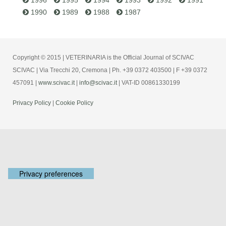
1990
1989
1988
1987
Copyright © 2015 | VETERINARIA is the Official Journal of SCIVAC
SCIVAC | Via Trecchi 20, Cremona | Ph. +39 0372 403500 | F +39 0372
457091 |
www.scivac.it
|
info@scivac.it
| VAT-ID 00861330199
Privacy Policy
|
Cookie Policy
Your Privacy Choices
Notice at collection