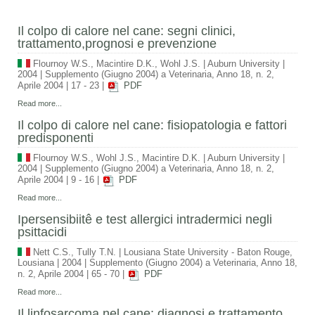
Il colpo di calore nel cane: segni clinici,
trattamento,prognosi e prevenzione
Flournoy W.S., Macintire D.K., Wohl J.S.
|
Auburn University
|
2004
|
Supplemento (Giugno 2004) a Veterinaria, Anno 18, n. 2,
Aprile 2004
|
17 - 23
|
PDF
Read more...
Il colpo di calore nel cane: fisiopatologia e fattori
predisponenti
Flournoy W.S., Wohl J.S., Macintire D.K.
|
Auburn University
|
2004
|
Supplemento (Giugno 2004) a Veterinaria, Anno 18, n. 2,
Aprile 2004
|
9 - 16
|
PDF
Read more...
Ipersensibiitê e test allergici intradermici negli
psittacidi
Nett C.S., Tully T.N.
|
Lousiana State University - Baton Rouge,
Lousiana
|
2004
|
Supplemento (Giugno 2004) a Veterinaria, Anno 18,
n. 2, Aprile 2004
|
65 - 70
|
PDF
Read more...
Il linfosarcoma nel cane: diagnosi e trattamento