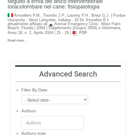
seguito a ernia del disco intervertebrale
toracolombare nel cane: fisiopatologia
Amsellem P.M., Toombs J.P., Laverty P.H., Breur G.J.
|
Purdue
University - West Lafayette, Indiana - 1Il Dr. Amsellen É╘
attualmente affiliato all_▄_Animal Emergency Clinic, West Palm
Beach, Florida
|
2004
|
Supplemento (Giugno 2004) a Veterinaria,
Anno 18, n. 2, Aprile 2004
|
25 - 29
|
PDF
Read more...
Advanced Search
Filter By Date
Authors
Authors note