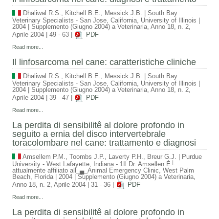
Dhaliwal R.S., Kitchell B.E., Messick J.B.
|
South Bay
Veterinary Specialists - San Jose, California, University of Illinois
|
2004
|
Supplemento (Giugno 2004) a Veterinaria, Anno 18, n. 2,
Aprile 2004
|
49 - 63
|
PDF
Read more...
Il linfosarcoma nel cane: caratteristiche cliniche
Dhaliwal R.S., Kitchell B.E., Messick J.B.
|
South Bay
Veterinary Specialists - San Jose, California, University of Illinois
|
2004
|
Supplemento (Giugno 2004) a Veterinaria, Anno 18, n. 2,
Aprile 2004
|
39 - 47
|
PDF
Read more...
La perdita di sensibilitê al dolore profondo in
seguito a ernia del disco intervertebrale
toracolombare nel cane: trattamento e diagnosi
Amsellem P.M., Toombs J.P., Laverty P.H., Breur G.J.
|
Purdue
University - West Lafayette, Indiana - 1Il Dr. Amsellen É╘
attualmente affiliato all_▄_Animal Emergency Clinic, West Palm
Beach, Florida
|
2004
|
Supplemento (Giugno 2004) a Veterinaria,
Anno 18, n. 2, Aprile 2004
|
31 - 36
|
PDF
Read more...
La perdita di sensibilitê al dolore profondo in