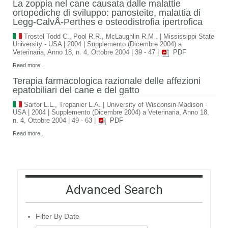
La zoppia nel cane causata dalle malattie
ortopediche di sviluppo: panosteite, malattia di
Legg-CalvÅ-Perthes e osteodistrofia ipertrofica
Trostel Todd C., Pool R.R., McLaughlin R.M .
|
Mississippi State
University - USA
|
2004
|
Supplemento (Dicembre 2004) a
Veterinaria, Anno 18, n. 4, Ottobre 2004
|
39 - 47
|
PDF
Read more...
Terapia farmacologica razionale delle affezioni
epatobiliari del cane e del gatto
Sartor L.L., Trepanier L.A.
|
University of Wisconsin-Madison -
USA
|
2004
|
Supplemento (Dicembre 2004) a Veterinaria, Anno 18,
n. 4, Ottobre 2004
|
49 - 63
|
PDF
Read more...
Advanced Search
Filter By Date