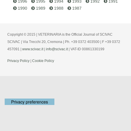
1996
1995
1994
1993
1992
1991
1990
1989
1988
1987
Copyright © 2015 | VETERINARIA is the Official Journal of SCIVAC
SCIVAC | Via Trecchi 20, Cremona | Ph. +39 0372 403500 | F +39 0372
457091 |
www.scivac.it
|
info@scivac.it
| VAT-ID 00861330199
Privacy Policy
|
Cookie Policy
Your Privacy Choices
Notice at collection