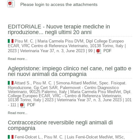
Please login to access the attachments
EDITORIALE - Nuove terapie mediche in
riproduzione... negli ultimi 20 anni
Pisu M. C.
|
Maria Carmela Pisu DVM, Dipl College Europeo
ECAR, VRC Centro di Referenza Veterinario, 10138 Torino, Italy
|
2023
|
Veterinaria Year 37, n. 3, June 2023
|
99
|
PDF
Read more...
Aglepristone: impiego clinico nel cane, nel gatto e
nei nuovi animali da compagnia
Attard S., Pisu M. C.
|
Simona Attard MedVet, Spec. Fisiopat.
Riproduzione, Gp Cert SAR, Palermovet - Centro Diagnostico
Veterinario, 90125 Palermo, Italy | Maria Carmela Pisu MedVet, Dipl.
College Europeo ECAR, VRC - Centro di Referenza Veterinario,
10138 Torino, Italy
|
2023
|
Veterinaria Year 37, n. 3, June 2023
|
101
- 111
|
PDF
Read more...
Contraccezione reversibile negli animali di
compagnia
Ferré-Dolcet L., Pisu M. C.
|
Luis Ferré-Dolcet MedVet, MSc,