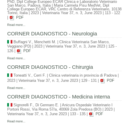
PhD, Dipl College Europeo ECAR Clinica e Laboratorio Veterinario
San Marco, Padova, Italia | Maria Carmela Pisu MedVet, Dipl
College Europeo ECAR, VRC Centro di Referenza Veterinario, 10138
Torino, Italia
|
2023
|
Veterinaria Year 37, n. 3, June 2023
|
113 - 122
|
PDF
Read more...
CORNER DIAGNOSTICO - Neurologia
Buffagni V., Menchetti M.
|
Clinica Veterinaria San Marco,
Veggiano (PD)
|
2023
|
Veterinaria Year 37, n. 3, June 2023
|
125 -
126
|
PDF
Read more...
CORNER DIAGNOSTICO - Chirurgia
Toneatti V., Cerri F.
|
Clinica veterinaria in provincia di Padova
|
2023
|
Veterinaria Year 37, n. 3, June 2023
|
129 - 131
|
PDF
Read more...
CORNER DIAGNOSTICO - Medicina interna
Signorelli F., Di Gennaro E.
|
Anicura Ospedale Veterinario I
Portoni Rossi, Via Roma 57/a, 40069 Zola Predosa (BO)
|
2023
|
Veterinaria Year 37, n. 3, June 2023
|
133 - 135
|
PDF
Read more...